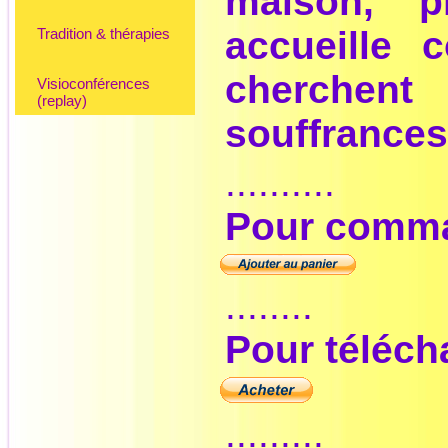
maison, p
accueille
Tradition & thérapies
cherchen
Visioconférences
(replay)
souffrances
..........
Pour comman
........
Pour télécha
.........