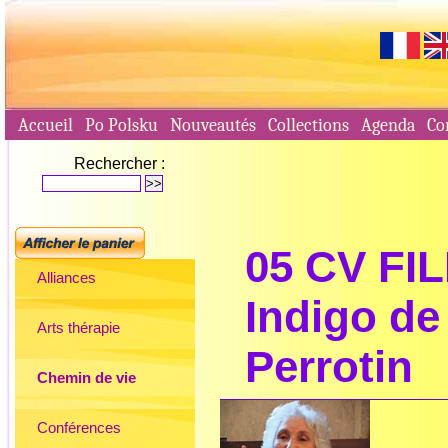
Accueil
Po Polsku
Nouveautés
Collections
Agenda
Co
Rechercher :
05 CV FIL
Alliances
Indigo de
Arts thérapie
Perrotin
Chemin de vie
Conférences