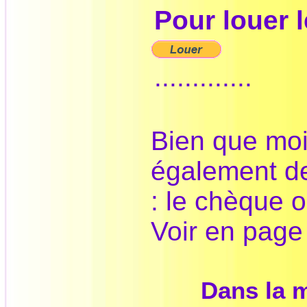
Pour louer l
.............
Bien que moi
également d
: le chèque o
Voir en pag
Dans la